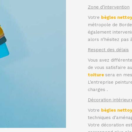
Zone d’intervention
Votre
bègles netto
métropole de Borde
également intervenir
alors n’hésitez pas
Respect des délais
Vous avez différent
de vous satisfaire a
toiture
sera en mes
L’entreprise peintu
charges .
Décoration intérieur
Votre
bègles netto
techniques d’aménage
Votre décoration est