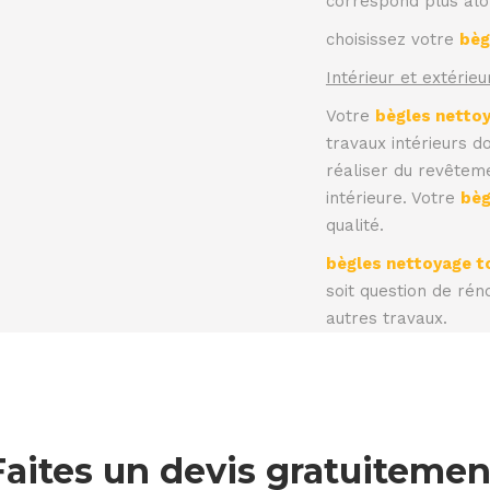
correspond plus alo
choisissez votre
bèg
Intérieur et extérieu
Votre
bègles netto
travaux intérieurs 
réaliser du revêteme
intérieure. Votre
bèg
qualité.
bègles nettoyage t
soit question de rén
autres travaux.
Faites un devis gratuitemen