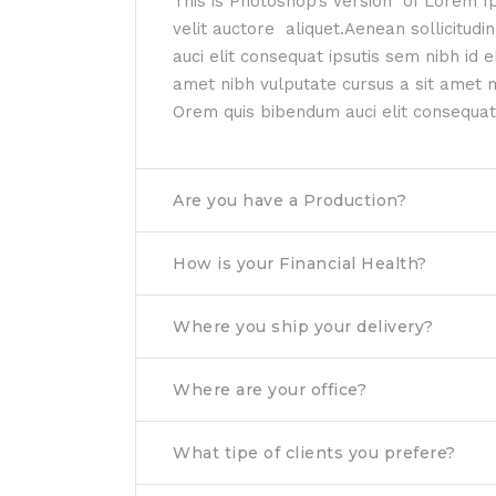
This is Photoshop’s version of Lorem Ip
velit auctore aliquet.Aenean sollicitud
auci elit consequat ipsutis sem nibh id el
amet nibh vulputate cursus a sit amet 
Orem quis bibendum auci elit consequat
Are you have a Production?
How is your Financial Health?
Where you ship your delivery?
Where are your office?
What tipe of clients you prefere?