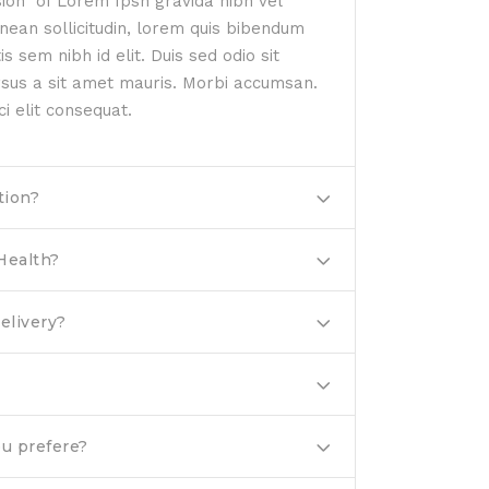
sion of Lorem Ipsn gravida nibh vel
enean sollicitudin, lorem quis bibendum
is sem nibh id elit. Duis sed odio sit
rsus a sit amet mauris. Morbi accumsan.
 elit consequat.
tion?
Health?
elivery?
ou prefere?