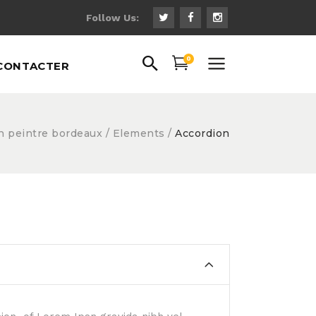
Follow Us:
0
CONTACTER
n peintre bordeaux
/
Elements
/
Accordion