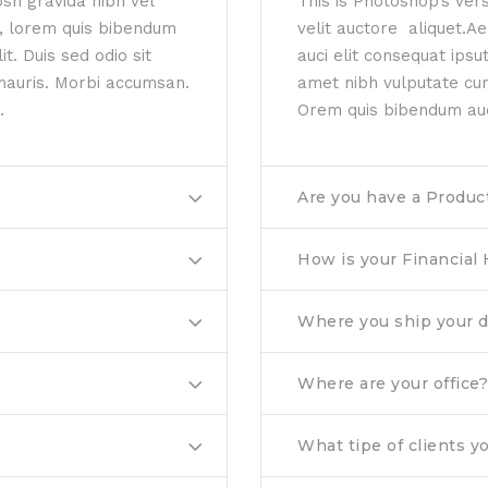
sn gravida nibh vel
This is Photoshop’s ver
in, lorem quis bibendum
velit auctore aliquet.A
it. Duis sed odio sit
auci elit consequat ipsut
mauris. Morbi accumsan.
amet nibh vulputate cu
.
Orem quis bibendum auci
Are you have a Produc
How is your Financial 
Where you ship your d
Where are your office?
What tipe of clients y