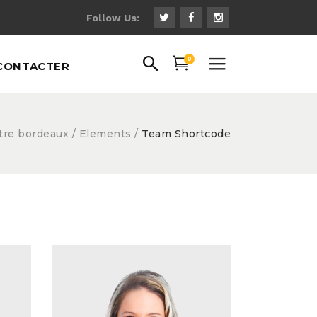
Follow Us:
0
CONTACTER
tre bordeaux
/
Elements
/
Team Shortcode