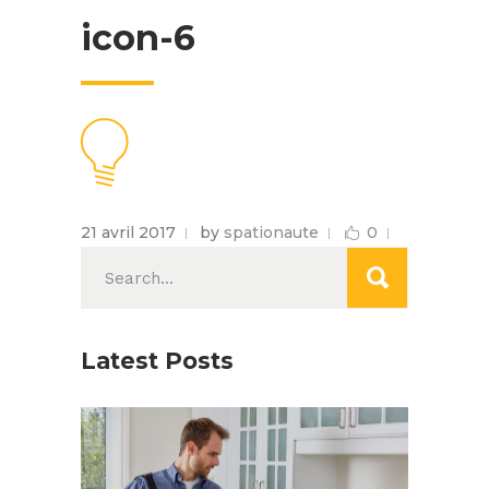
icon-6
21 avril 2017
by
spationaute
0
Search
for:
Latest Posts